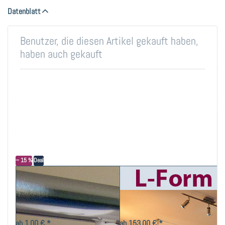
Datenblatt
Benutzer, die diesen Artikel gekauft haben,
haben auch gekauft
− 15 %
Deal
Gleiter mit
Duschstange L-Form
Edelstahlhaken, für
barrierefrei, für
Duschvorhänge oder
Dusche oder
schwere Gardinen,
Badewanne,
ab 1,00 € *
ab 153,00 € *