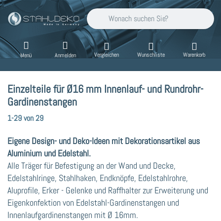
Geben Sie einen Suchbegriff ein. Während Sie
Vergleichen
Wunschliste
Warenkorb
Menü
Anmelden
Einzelteile für Ø16 mm Innenlauf- und Rundrohr-
Gardinenstangen
Suchergebnisse:
1-29
von
29
Eigene Design- und Deko-Ideen mit Dekorationsartikel aus
Aluminium und Edelstahl.
Alle Träger für Befestigung an der Wand und Decke,
Edelstahlringe, Stahlhaken, Endknöpfe, Edelstahlrohre,
Aluprofile, Erker - Gelenke und Raffhalter zur Erweiterung und
Eigenkonfektion von Edelstahl-Gardinenstangen und
Innenlaufgardinenstangen mit Ø 16mm.