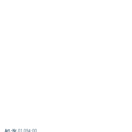
Art.-Nr.
01.094-00