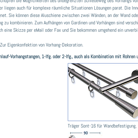
e schöpfen die Möglichkeiten des unbegrenzten Schiebeweg des Vorhangs vo
er liegen auch für komplexe räumliche Situationen Lösungen parat. Die I
net. Sie können diese Aluschiene zwischen zwei Wänden, an der Wand oder 
g zu kombinieren. Zum Aufhängen von Gardinen und Vorhängen sind versch
fach eine Skizze per eMail oder Fax und Sie bekommen umgehend ein unver
 Zur Eigenkonfektion von Vorhang-Dekoration.
enlauf-Vorhangstangen, 1-lfg. oder 2-lfg., auch als Kombination mit Rohren 
Träger Sont-16 für Wandbefestigung, 