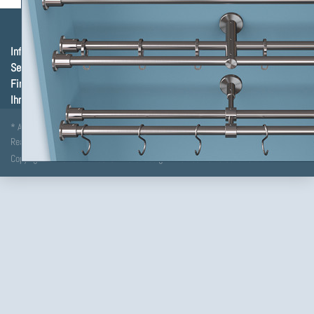
Informationen
Service, Versand & Zahlung
Firma, Impressum & Datenschutz
Ihr Kontakt zu Stahldeko
* Alle Preise inkl. MwSt., zzgl.
Versandkosten
Realisiert durch:
kusnez it-service
Copyright © 2026 Stahldeko - Metalldesign. Alle Rechte vorbehalten.