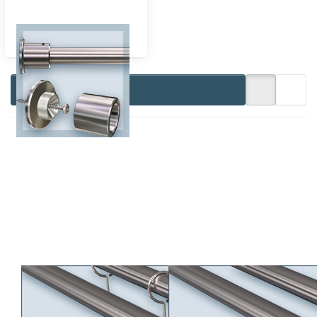
Wandlager-16 2-läufig
Filtern & Sortieren
Drücken Sie
Drücken Sie
ENTER für mehr
ENTER für
Optionen zu
mehr Optionen
Zweiläufige
zu Doppellauf
Gardinenstange
Vorhangstange
Pfosten-16 mit
Primo-16 mit
16mm-Rohr nach
16mm-Rohr
Wunsch
nach Belieben
zusammenstellen,
gestalten,
Edelstahl-V2A
Edelstahl-V2A
Zweiläufige
Doppellauf
Gardinenstange
Vorhangstange