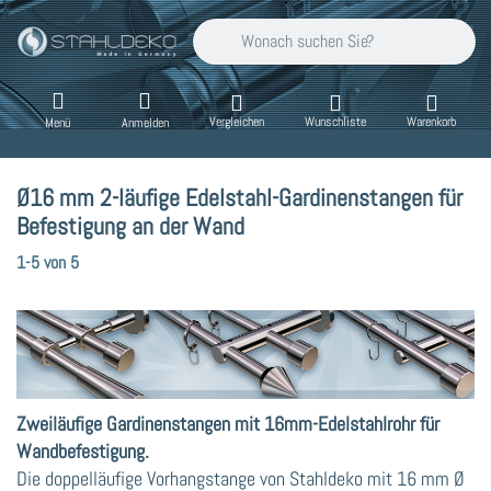
Geben Sie einen Suchbegriff ein. Während Sie
Vergleichen
Wunschliste
Warenkorb
Menü
Anmelden
Ø16 mm 2-läufige Edelstahl-Gardinenstangen für
Befestigung an der Wand
Suchergebnisse:
1-5
von
5
Zweiläufige Gardinenstangen mit 16mm-Edelstahlrohr für
Wandbefestigung.
Die doppelläufige Vorhangstange von Stahldeko mit 16 mm Ø