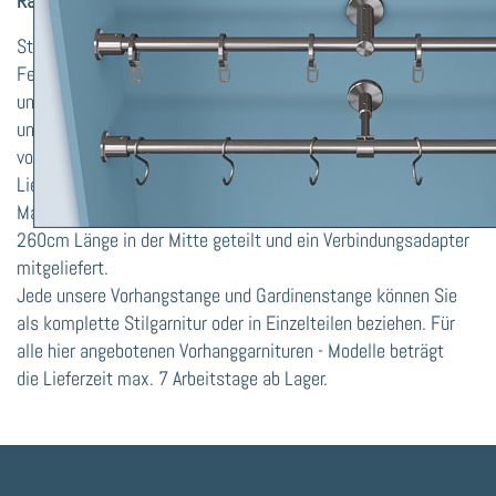
Raumausstattung- und Wohnideen.
Stilgarnituren aus V2A - Edelstahl mit der Stange Ø 16mm für
Fensterdekoration und Raumausstattung. Vorhanggarnituren
und Gardinenstangen unterscheiden sich an Form der Träger
und deren Funktion, Anzahl der Läufe (Stangen), Verwendung
von Ringen oder Stahlhaken, an Endstück - Formen.
Lieferbare Längen von 100cm je. 20cm bis 600cm, oder nach
Maß. Beim Standardversand wird das Edelstahl-Rohr ab
260cm Länge in der Mitte geteilt und ein Verbindungsadapter
mitgeliefert.
Jede unsere Vorhangstange und Gardinenstange können Sie
als komplette Stilgarnitur oder in Einzelteilen beziehen. Für
alle hier angebotenen Vorhanggarnituren - Modelle beträgt
die Lieferzeit max. 7 Arbeitstage ab Lager.