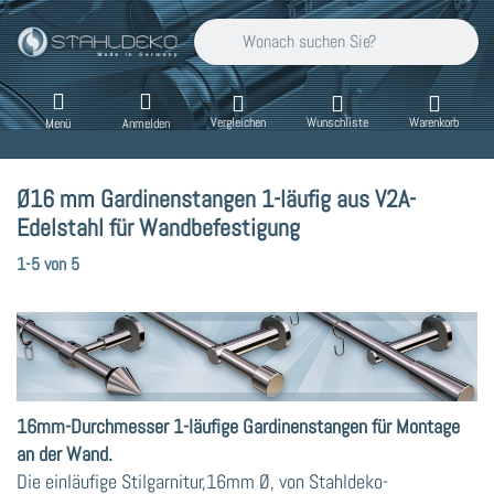
Geben Sie einen Suchbegriff ein. Während Sie
Vergleichen
Wunschliste
Warenkorb
Menü
Anmelden
Ø16 mm Gardinenstangen 1-läufig aus V2A-
Edelstahl für Wandbefestigung
Suchergebnisse:
1-5
von
5
16mm-Durchmesser 1-läufige Gardinenstangen für Montage
an der Wand.
Die einläufige Stilgarnitur,16mm Ø, von Stahldeko-