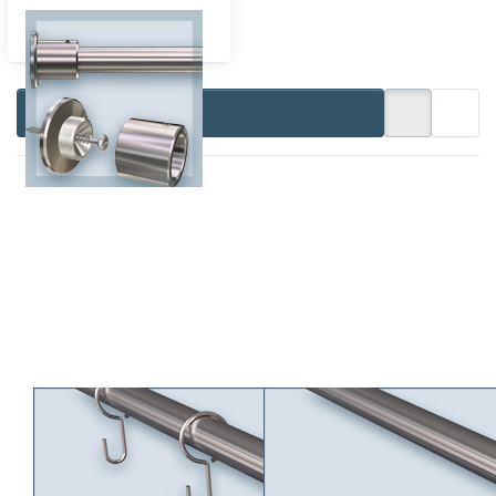
Wandlager-16 einläufig
Filtern & Sortieren
Drücken Sie
Drücken Sie
ENTER für mehr
ENTER für mehr
Optionen zu
Optionen zu
Gardinenstange
Vorhangstange
Pfosten-16mm 1-
Primo-16mm
läufig,
einläufig,
Vorhanggarnitur
Stilgarnitur aus
aus Edelstahl
Edelstahl nach
nach Maß selbst
Maß selbst
zusammenstellen,
gestalten,
Wandmontage
Wandbefestigung
Gardinenstange
Vorhangstange
Pfosten-16mm 1-
Primo-16mm
läufig,
einläufig, Stilgarnitur