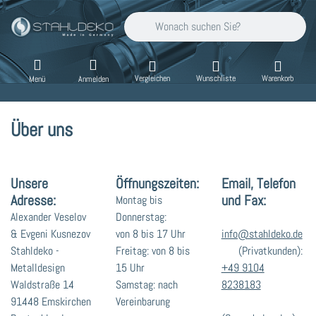
Geben Sie einen Suchbegriff ein. Während Sie
Vergleichen
Wunschliste
Warenkorb
Menü
Anmelden
Über uns
Unsere
Öffnungszeiten:
Email, Telefon
Adresse:
und Fax:
Montag bis
Alexander Veselov
Donnerstag:
& Evgeni Kusnezov
von 8 bis 17 Uhr
info@stahldeko.de
Stahldeko -
Freitag: von 8 bis
(Privatkunden):
Metalldesign
15 Uhr
+49 9104
Waldstraße 14
Samstag: nach
8238183
91448 Emskirchen
Vereinbarung