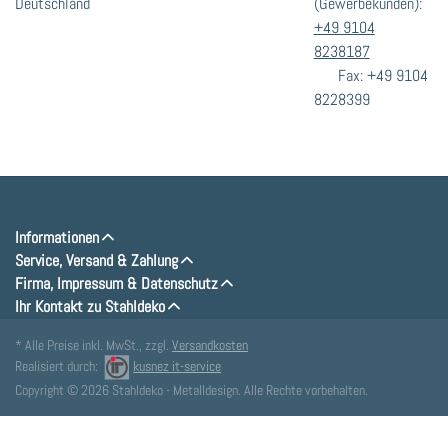
Deutschland
(Gewerbekunden):
+49 9104
8238187
Fax: +49 9104
8228399
Informationen
Service, Versand & Zahlung
Firma, Impressum & Datenschutz
Ihr Kontakt zu Stahldeko
* Alle Preise inkl. MwSt., zzgl.
Versandkosten
Realisiert durch:
kusnez it-service
Copyright © 2026 Stahldeko - Metalldesign. Alle Rechte vorbehalten.